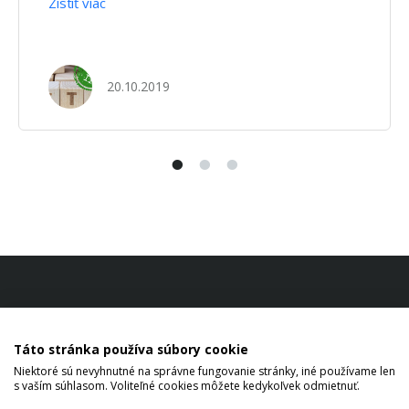
investorov. Prvý ETF (indexový) fond vznikol
Zistiť viac
v roku 1974 a dnes sa takto celosvetovo
obchoduje viac ako 7,5 bilióna eur. V tomto fonde
sa nachádzajú akcie, alebo iné …
20.10.2019
Táto stránka používa súbory cookie
Niektoré sú nevyhnutné na správne fungovanie stránky, iné používame len
s vaším súhlasom. Voliteľné cookies môžete kedykoľvek odmietnuť.