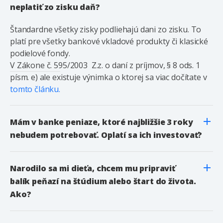
neplatiť zo zisku daň?
Štandardne všetky zisky podliehajú dani zo zisku. To
platí pre všetky bankové vkladové produkty či klasické
podielové fondy.
V Zákone č. 595/2003 Z.z. o daní z príjmov, § 8 ods. 1
písm. e) ale existuje výnimka o ktorej sa viac dočítate v
tomto článku.
Mám v banke peniaze, ktoré najbližšie 3 roky
nebudem potrebovať. Oplatí sa ich investovať?
Narodilo sa mi dieťa, chcem mu pripraviť
balík peňazí na štúdium alebo štart do života.
Ako?