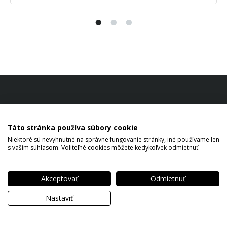
Táto stránka používa súbory cookie
Niektoré sú nevyhnutné na správne fungovanie stránky, iné používame len
s vaším súhlasom. Voliteľné cookies môžete kedykoľvek odmietnuť.
Akceptovať
Odmietnuť
Copyright © 2026 Šaffa Martin All rights reserved.
Nastaviť
Ochrana osobných údajov
Nastavenie cookies