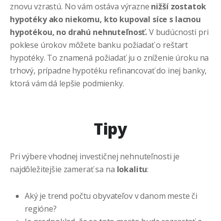
znovu vzrastú. No vám ostáva výrazne
nižší zostatok
hypotéky ako niekomu, kto kupoval síce s lacnou
hypotékou, no drahú nehnuteľnosť.
V budúcnosti pri
poklese úrokov môžete banku požiadať o reštart
hypotéky. To znamená požiadať ju o zníženie úroku na
trhový, prípadne hypotéku refinancovať do inej banky,
ktorá vám dá lepšie podmienky.
Tipy
Pri výbere vhodnej investičnej nehnuteľnosti je
najdôležitejšie zamerať sa na
lokalitu
:
Aký je trend počtu obyvateľov v danom meste či
regióne?