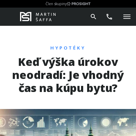
Člen skupiny
HYPOTÉKY
Keď výška úrokov
neodradí: Je vhodný
čas na kúpu bytu?