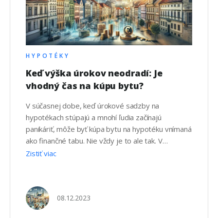
HYPOTÉKY
Keď výška úrokov neodradí: Je
vhodný čas na kúpu bytu?
V súčasnej dobe, keď úrokové sadzby na
hypotékach stúpajú a mnohí ľudia začínajú
panikáriť, môže byť kúpa bytu na hypotéku vnímaná
ako finančné tabu. Nie vždy je to ale tak. V
skutočnosti môže byť kúpa bytu financovaného
Zistiť viac
hypotékou v týchto „temných časoch“ prekvapivo
rozumným krokom. Poďme sa pozrieť na dôvody,
prečo je práve teraz vhodný …
08.12.2023