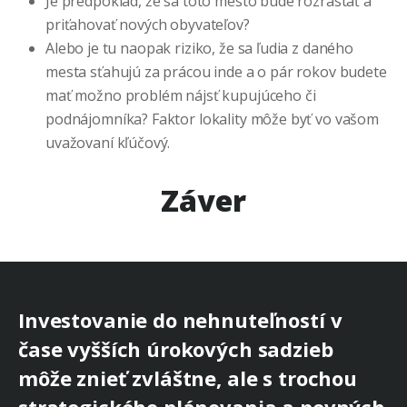
Je predpoklad, že sa toto mesto bude rozrastať a
priťahovať nových obyvateľov?
Alebo je tu naopak riziko, že sa ľudia z daného
mesta sťahujú za prácou inde a o pár rokov budete
mať možno problém nájsť kupujúceho či
podnájomníka? Faktor lokality môže byť vo vašom
uvažovaní kľúčový.
Záver
Investovanie do nehnuteľností v
čase vyšších úrokových sadzieb
môže znieť zvláštne, ale s trochou