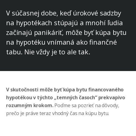
V súčasnej dobe, keď úrokové sadzby
na hypotékach stúpajú a mnohí ľudia
začínajú panikáriť, môže byť kúpa bytu
na hypotéku vnímaná ako finančné
tabu. Nie vždy je to ale tak.
V skutočnosti môže byť kúpa bytu financovaného
hypotékou v týchto „temných časoch“ prekvapivo
rozumným krokom.
Poďme sa pozrieť na dôvody,
prečo je práve teraz vhodný čas na kúpu bytu.